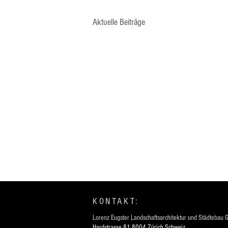
Aktuelle Beiträge
KONTAKT:
Lorenz Eugster Landschaftsarchitektur und Städtebau
Hardst
ra
s
s
e 81 8004
Zü
rich
S
ch
weiz